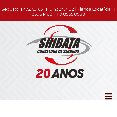
Seguro: 11 4727.5163 · 11 9 4324.7192 | Fiança Locatícia: 11
3596.1488 · 11 9 8535.0938