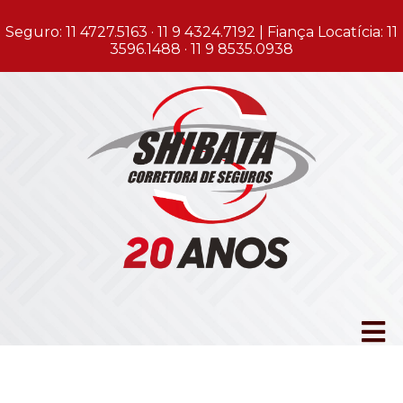
Seguro: 11 4727.5163 · 11 9 4324.7192 | Fiança Locatícia: 11
3596.1488 · 11 9 8535.0938